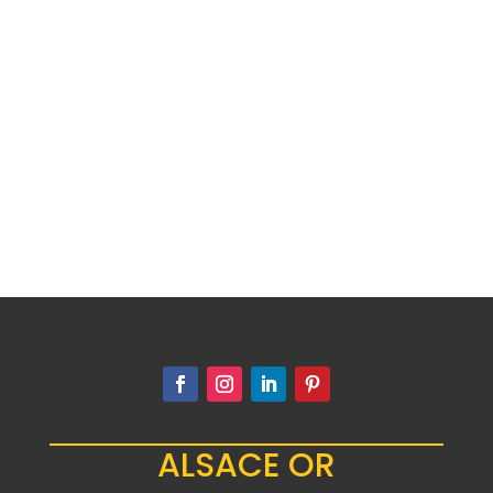
Les pièces d’or historiques, telles que les
20 francs Napoléon, Vreneli, ou...
ALSACE OR