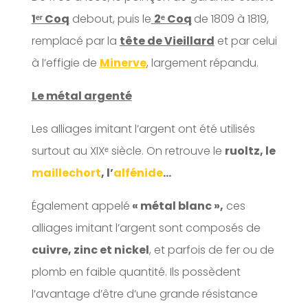
1ᵉʳ Coq
debout, puis le
2ᵉ Coq
de 1809 à 1819,
remplacé par la
tête de Vieillard
et par celui
à l’effigie de
Minerve
, largement répandu.
Le métal argenté
Les alliages imitant l’argent ont été utilisés
surtout au XIXᵉ siècle. On retrouve le
ruoltz, le
maillechort
, l’
alfénide
…
Également appelé
« métal blanc »,
ces
alliages imitant l’argent sont composés de
cuivre, zinc et nickel
, et parfois de fer ou de
plomb en faible quantité. Ils possèdent
l’avantage d’être d’une grande résistance