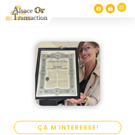


ÇA M'INTERESSE!