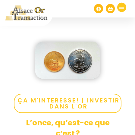


ÇA M'INTERESSE!
|
INVESTIR
DANS L'OR
L’once, qu’est-ce que
c’est ?