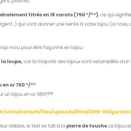
ent, platine).
néralement titrés en 18 carats (750 °/°°)
, ce qui signif
 argent…) qui vont donner une teinte à votre bijou (or rose, 
t trop mou pour être façonné en bijou.
à
la loupe,
car la majorité des bijoux sont estampillés d’un
 en or 750 °/°°
r un bijou en or 585°/°°
r/sites/default/files/uploads/files/2019-09/garan
 visibles, le test se fait à la
pierre de touche.
Le bijou e