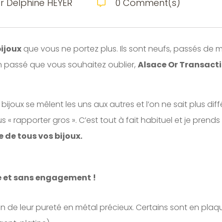
r Delphine HEYER
0 Comment(s)

ijoux
que vous ne portez plus. Ils sont neufs, passés de m
un passé que vous souhaitez oublier,
Alsace Or Transact
 bijoux se mêlent les uns aux autres et l’on ne sait plus d
 « rapporter gros ». C’est tout à fait habituel et je prend
e de tous vos bijoux.
e et sans engagement !
ion de leur pureté en métal précieux. Certains sont en plaqu