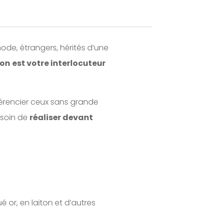
ode, étrangers, hérités d’une
ion
est votre interlocuteur
ifférencier ceux sans grande
s soin de
réaliser devant
é or, en laiton et d’autres