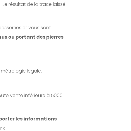
e résultat de la trace laissé
 desserties et vous sont
naux ou portant des pierres
 métrologie légale.
ute vente inférieure à 5000
orter les informations
rix…