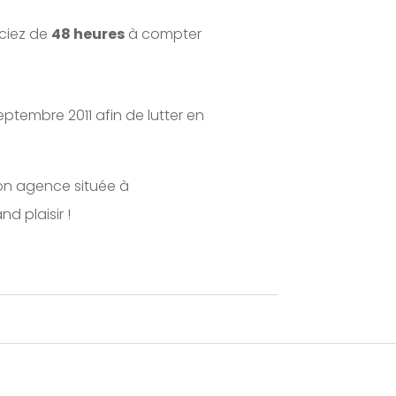
iciez de
48 heures
à compter
 septembre 2011 afin de lutter en
mon agence située à
d plaisir !