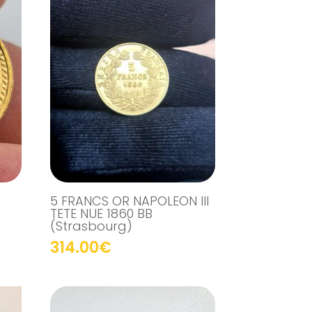
5 FRANCS OR NAPOLEON III
TETE NUE 1860 BB
(Strasbourg)
314.00
€