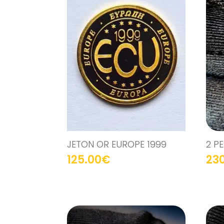
JETON OR EUROPE 1999
2 P
125.00
€
23