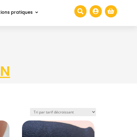



ions pratiques
ON