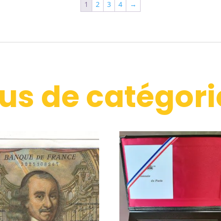
1
2
3
4
→
lus de catégori