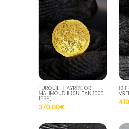
TURQUIE : HAYRIYE OR –
10 
MAHMOUD II (SULTAN 1808-
VRE
1839)
410
370.00
€