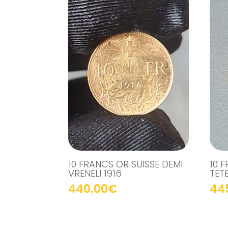
10 FRANCS OR SUISSE DEMI
10 
VRENELI 1916
TET
440.00
€
44