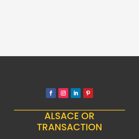
5 PESOS OR
50 PESOS OR
MEXIQUE
MEXIQUE
522.00
€
5,000.00
€
ALSACE OR
TRANSACTION