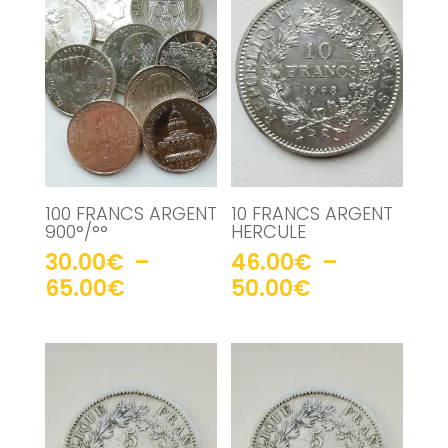
100 FRANCS ARGENT
10 FRANCS ARGENT
900°/°°
HERCULE
30.00
€
–
46.00
€
–
Plage
Plage
65.00
€
50.00
€
de
de
prix :
prix :
30.00€
46.00€
à
à
65.00€
50.00€