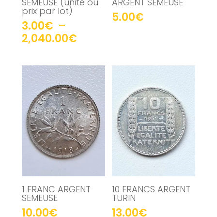
SEMEUSE (unité ou
ARGENT SEMEUSE
prix par lot)
5.00
€
3.00
€
–
Plage
2,040.00
€
de
prix :
3.00€
à
2,040.00€
1 FRANC ARGENT
10 FRANCS ARGENT
SEMEUSE
TURIN
10.00
€
13.00
€