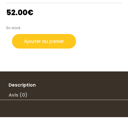
52.00
€
En stock
Ajouter au panier
quantité
de
10
Francs
HERCULE
1967
Accent
Description
sur
Avis (0)
le
E