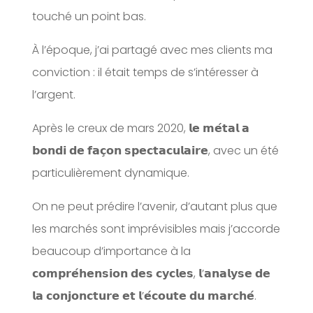
touché un point bas.
À l’époque, j’ai partagé avec mes clients ma
conviction : il était temps de s’intéresser à
l’argent.
Après le creux de mars 2020, 𝗹𝗲 𝗺𝗲́𝘁𝗮𝗹 𝗮
𝗯𝗼𝗻𝗱𝗶 𝗱𝗲 𝗳𝗮𝗰̧𝗼𝗻 𝘀𝗽𝗲𝗰𝘁𝗮𝗰𝘂𝗹𝗮𝗶𝗿𝗲, avec un été
particulièrement dynamique.
On ne peut prédire l’avenir, d’autant plus que
les marchés sont imprévisibles mais j’accorde
beaucoup d’importance à la
𝗰𝗼𝗺𝗽𝗿𝗲́𝗵𝗲𝗻𝘀𝗶𝗼𝗻 𝗱𝗲𝘀 𝗰𝘆𝗰𝗹𝗲𝘀, 𝗹’𝗮𝗻𝗮𝗹𝘆𝘀𝗲 𝗱𝗲
𝗹𝗮 𝗰𝗼𝗻𝗷𝗼𝗻𝗰𝘁𝘂𝗿𝗲 𝗲𝘁 𝗹’𝗲́𝗰𝗼𝘂𝘁𝗲 𝗱𝘂 𝗺𝗮𝗿𝗰𝗵𝗲́.