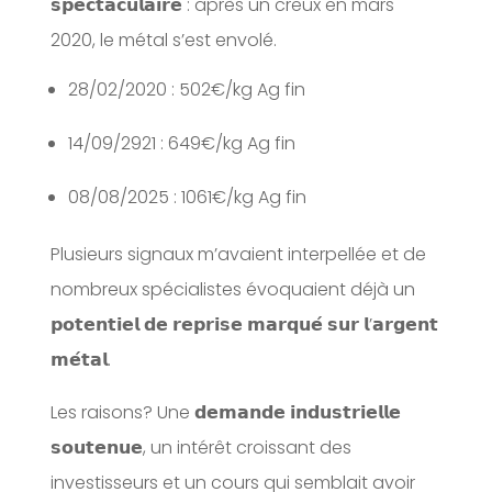
𝘀𝗽𝗲𝗰𝘁𝗮𝗰𝘂𝗹𝗮𝗶𝗿𝗲 : après un creux en mars
2020, le métal s’est envolé.
28/02/2020 : 502€/kg Ag fin
14/09/2921 : 649€/kg Ag fin
08/08/2025 : 1061€/kg Ag fin
Plusieurs signaux m’avaient interpellée et de
nombreux spécialistes évoquaient déjà un
𝗽𝗼𝘁𝗲𝗻𝘁𝗶𝗲𝗹 𝗱𝗲 𝗿𝗲𝗽𝗿𝗶𝘀𝗲 𝗺𝗮𝗿𝗾𝘂𝗲́ 𝘀𝘂𝗿 𝗹’𝗮𝗿𝗴𝗲𝗻𝘁
𝗺𝗲́𝘁𝗮𝗹.
Les raisons? Une 𝗱𝗲𝗺𝗮𝗻𝗱𝗲 𝗶𝗻𝗱𝘂𝘀𝘁𝗿𝗶𝗲𝗹𝗹𝗲
𝘀𝗼𝘂𝘁𝗲𝗻𝘂𝗲, un intérêt croissant des
investisseurs et un cours qui semblait avoir