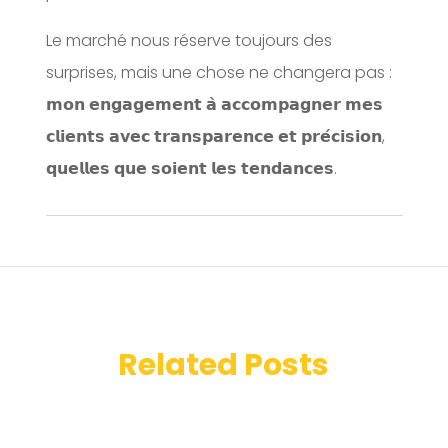
Le marché nous réserve toujours des
surprises, mais une chose ne changera pas :
𝗺𝗼𝗻 𝗲𝗻𝗴𝗮𝗴𝗲𝗺𝗲𝗻𝘁 𝗮̀ 𝗮𝗰𝗰𝗼𝗺𝗽𝗮𝗴𝗻𝗲𝗿 𝗺𝗲𝘀
𝗰𝗹𝗶𝗲𝗻𝘁𝘀 𝗮𝘃𝗲𝗰 𝘁𝗿𝗮𝗻𝘀𝗽𝗮𝗿𝗲𝗻𝗰𝗲 𝗲𝘁 𝗽𝗿𝗲́𝗰𝗶𝘀𝗶𝗼𝗻,
𝗾𝘂𝗲𝗹𝗹𝗲𝘀 𝗾𝘂𝗲 𝘀𝗼𝗶𝗲𝗻𝘁 𝗹𝗲𝘀 𝘁𝗲𝗻𝗱𝗮𝗻𝗰𝗲𝘀.
Related Posts