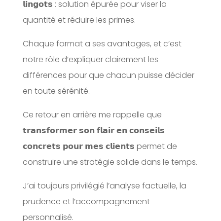
𝗹𝗶𝗻𝗴𝗼𝘁𝘀 : solution épurée pour viser la
quantité et réduire les primes.
Chaque format a ses avantages, et c’est
notre rôle d’expliquer clairement les
différences pour que chacun puisse décider
en toute sérénité.
Ce retour en arrière me rappelle que
𝘁𝗿𝗮𝗻𝘀𝗳𝗼𝗿𝗺𝗲𝗿 𝘀𝗼𝗻 𝗳𝗹𝗮𝗶𝗿 𝗲𝗻 𝗰𝗼𝗻𝘀𝗲𝗶𝗹𝘀
𝗰𝗼𝗻𝗰𝗿𝗲𝘁𝘀 𝗽𝗼𝘂𝗿 𝗺𝗲𝘀 𝗰𝗹𝗶𝗲𝗻𝘁𝘀 permet de
construire une stratégie solide dans le temps.
J’ai toujours privilégié l’analyse factuelle, la
prudence et l’accompagnement
personnalisé.