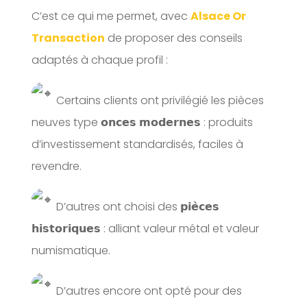
C’est ce qui me permet, avec
Alsace Or
Transaction
de proposer des conseils
adaptés à chaque profil :
️Certains clients ont privilégié les pièces
neuves type 𝗼𝗻𝗰𝗲𝘀 𝗺𝗼𝗱𝗲𝗿𝗻𝗲𝘀 : produits
d’investissement standardisés, faciles à
revendre.
️D’autres ont choisi des 𝗽𝗶𝗲̀𝗰𝗲𝘀
𝗵𝗶𝘀𝘁𝗼𝗿𝗶𝗾𝘂𝗲𝘀 : alliant valeur métal et valeur
numismatique.
️D’autres encore ont opté pour des