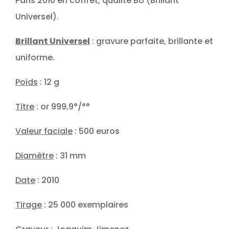
Paris 2010 en coffret, qualité BU (Brillant
Universel).
Brillant Universel
: gravure parfaite, brillante et
uniforme.
Poids
: 12 g
Titre
: or 999,9°/°°
Valeur faciale
: 500 euros
Diamètre
: 31 mm
Date
: 2010
Tirage
: 25 000 exemplaires