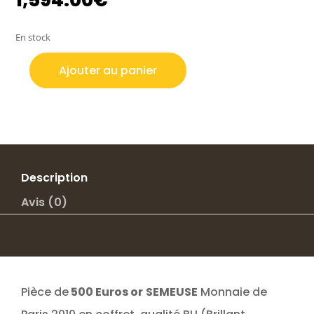
En stock
Ajouter au panier
quantité
de
500
EUROS
OR
SEMEUSE
MONNAIE
Description
DE
Avis (0)
PARIS
2010
Pièce de
500 Euros or
SEMEUSE
Monnaie de