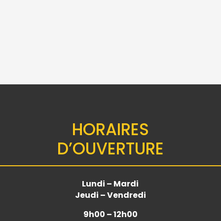
NDA 30 G ARGENT FIN –
2024
95.00
€
HORAIRES
D’OUVERTURE
Lundi – Mardi
Jeudi – Vendredi
9h00 – 12h00