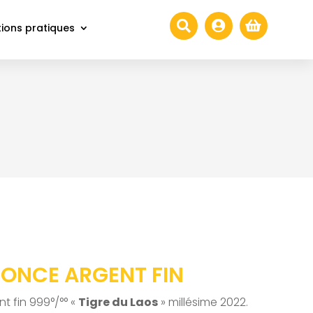



ions pratiques
1 ONCE ARGENT FIN
t fin 999°/°° «
Tigre du Laos
» millésime 2022.