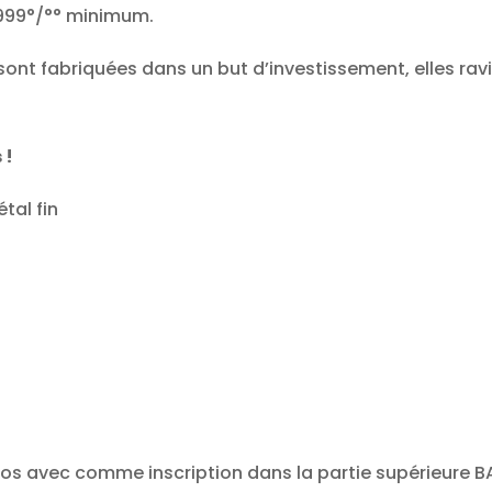
 999°/°° minimum.
sont fabriquées dans un but d’investissement, elles rav
 !
étal fin
os avec comme inscription dans la partie supérieure BAN