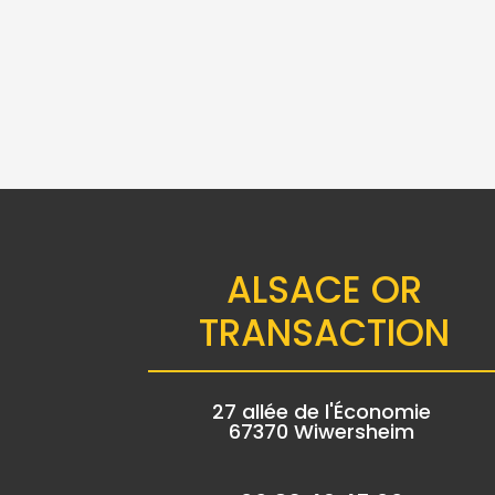
TIGRE DU CAMBODGE 1
PA
ONCE ARGENT FIN
58.00
€
ALSACE OR
TRANSACTION
27 allée de l'Économie
67370 Wiwersheim