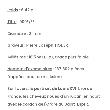
Poids
: 6,42 g
Titre
: 900°/°°
Diamètre
: 21 mm
Graveur
: Pierre Joseph TIOLIER
Millésime
: 1815 W (Lille), tirage plus faible !
Nombre d'exemplaires
: 137 802 pièces
frappées pour ce millésime
Sur l'avers, le
portrait de Louis XVIII
, roi de
France, les cheveux noués d'un ruban, en habit
avec le cordon de l'Ordre du Saint-Esprit.