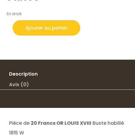
En stock
Ajouter au panier
quantité
de
20
FRANCS
OR
LOUIS
XVIII
Description
BUSTE
Avis (0)
HABILLE
1815W
Pièce de
20 Francs OR LOUIS XVIII
Buste habillé
1815 W