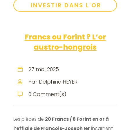
INVESTIR DANS L'OR
Francs ou Forint ? L’or
austro-hongrois
27 mai 2025

Par Delphine HEYER

0 Comment(s)

Les pièces de
20 Francs / 8 Forint en or à
l’effigie de François-Joseph Ier
incarnent