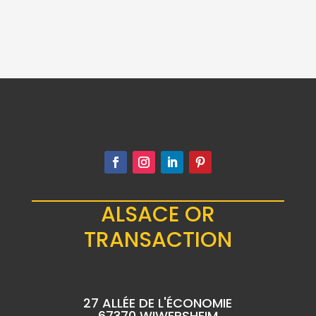
ANNIVERSAIRE DE
USA 1 ONCE ARGENT
L’ALUNISSAGE 1
FIN 2026
ONCE ARGENT FIN
120.00
€
65.00
€
ALSACE OR
TRANSACTION
27 ALLÉE DE L'ÉCONOMIE
67370 WIWERSHEIM