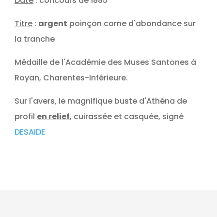
Date
: concours de 1885
Titre
:
argent
poinçon corne d'abondance sur
la tranche
Médaille de l'Académie des Muses Santones à
Royan, Charentes-Inférieure.
Sur l'avers, le magnifique buste d'Athéna de
profil
en relief
, cuirassée et casquée, signé
DESAIDE