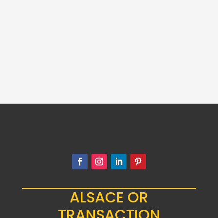
20 LIRE OR
SARDAIGNE VICTOR
EMMANUEL II
764.00
€
ALSACE OR
TRANSACTION