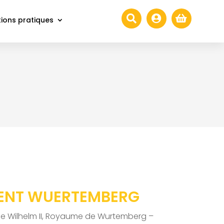



ions pratiques
ENT WUERTEMBERG
de Wilhelm II, Royaume de Wurtemberg –