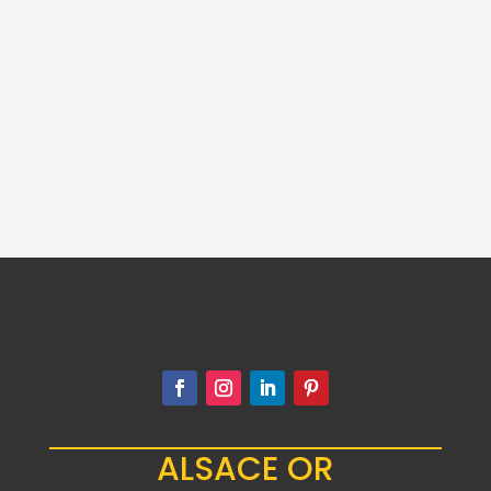
AMERICAN BUFFALO
1 ONCE OR
4,028.00
€
ALSACE OR