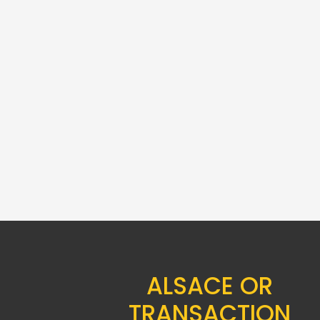
20 LIRES OR SARDAIGNE
20 
CHARLES FELIX
798.00
€
ALSACE OR
TRANSACTION