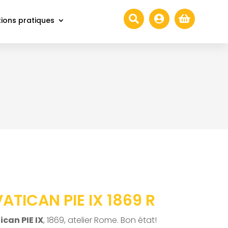



ions pratiques
VATICAN PIE IX 1869 R
ican PIE IX
, 1869, atelier Rome. Bon état!