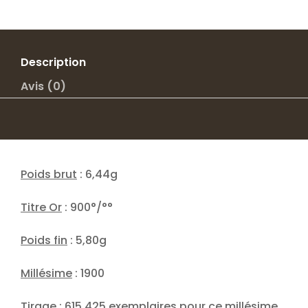
Description
Avis (0)
Poids brut
: 6,44g
Titre Or
: 900°/°°
Poids fin
: 5,80g
Millésime
: 1900
Tirage
: 615 425 exemplaires pour ce millésime