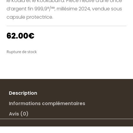
le Koala et le Kookaburra. Pièce neuve d’une once
d’argent fin 999,9°/°°, millésime 2024, vendue sous
capsule protectrice.
62.00
€
Rupture de stock
Description
Informations complémentaires
Avis (0)