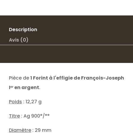
Description
Avis (0)
Pièce de
1 Forint à l'effigie de François-Joseph
Iᵉʳ en argent
.
Poids
: 12,27 g
Titre
: Ag 900°/°°
Diamètre
: 29 mm