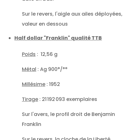
Sur le revers, l'aigle aux ailes déployées,
valeur en dessous
Half dollar "Franklin" qualité TTB
Poids
: 12,56 g
Métal
: Ag 900°/°°
Millésime
: 1952
Tirage
: 21 192 093 exemplaires
Sur l'avers, le profil droit de Benjamin
Franklin
Sur le revers, la cloche de la Liberté.