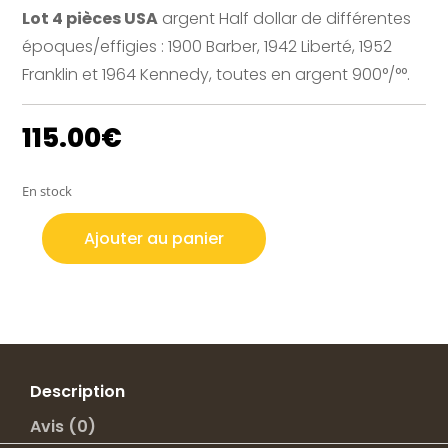
Lot 4 pièces USA
argent Half dollar de différentes
époques/effigies : 1900 Barber, 1942 Liberté, 1952
Franklin et 1964 Kennedy, toutes en argent 900°/°°.
115.00
€
En stock
Ajouter au panier
quantité
de
LOT
4
PIECES
USA
ARGENT
Description
HALF
Avis (0)
DOLLAR