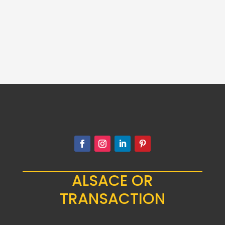
3 MARK ARGENT
WILHELM II VON
PREUSSEN 1911 A
32.00
€
ALSACE OR
TRANSACTION