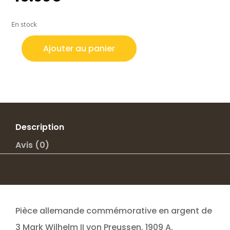
En stock
Ajouter au panier
quantité
de
3
MARK
ARGENT
WILHELM
II
Description
VON
Avis (0)
PREUSSEN
1909
A
Pièce allemande commémorative en argent de
3 Mark Wilhelm II von Preussen, 1909 A.