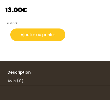
13.00
€
En stock
Ajouter au panier
quantité
de
10
RUPEES
REPUBLIQUE
INDE
1976
Description
Avis (0)