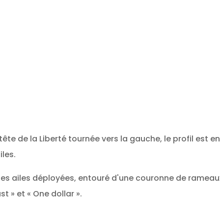
tête de la Liberté tournée vers la gauche, le profil est e
iles.
e, les ailes déployées, entouré d'une couronne de rameaux
t » et « One dollar ».