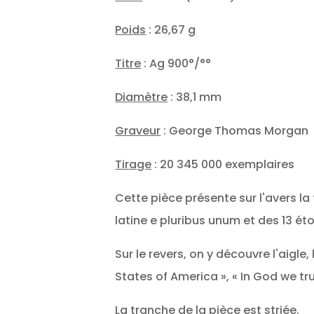
Poids
: 26,67 g
Titre
: Ag 900°/°°
Diamètre
: 38,1 mm
Graveur
: George Thomas Morgan
Tirage
: 20 345 000 exemplaires
Cette pièce présente sur l'avers la 
latine e pluribus unum et des 13 éto
Sur le revers, on y découvre l'aigl
States of America », « In God we trus
La tranche de la pièce est striée.