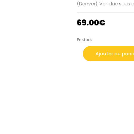
(Denver). Vendue sous c
69.00
€
En stock
Ajouter au pani
quantité
de
1
DOLLAR
ARGENT
MORGAN
USA
1921
D