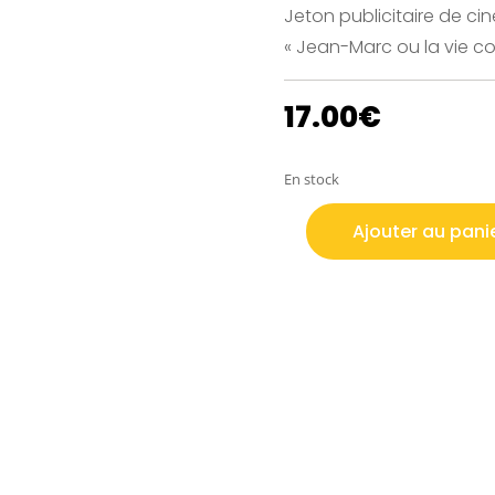
Jeton publicitaire de ci
« Jean-Marc ou la vie con
17.00
€
En stock
Ajouter au pani
quantité
de
JETON
DE
CINEMA
"LA
VIE
CONJUGALE"
EN
ALUMINIUM