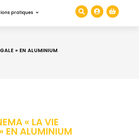



ions pratiques
GALE » EN ALUMINIUM
EMA « LA VIE
» EN ALUMINIUM