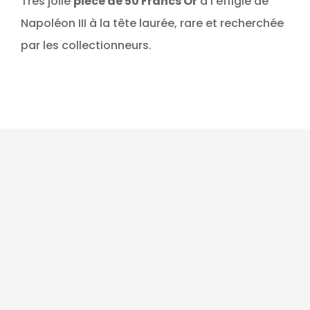
Très jolie
pièce de 50 Francs Or
à l'effigie de
Napoléon III à la tête laurée, rare et recherchée
par les collectionneurs.