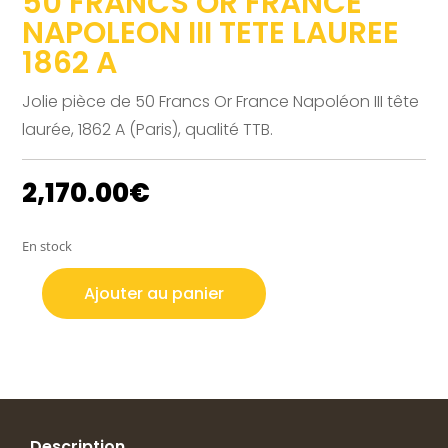
50 FRANCS OR FRANCE
NAPOLEON III TETE LAUREE
1862 A
Jolie pièce de 50 Francs Or France Napoléon III tête
laurée, 1862 A (Paris), qualité TTB.
2,170.00
€
En stock
Ajouter au panier
quantité
de
50
FRANCS
OR
FRANCE
NAPOLEON
Description