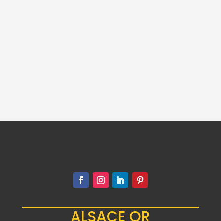
40 FRANCS OR
CHARLES X 1828 A
(pièce
anciennement
sertie)
1,577.00
€
ALSACE OR