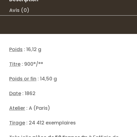
III
Avis (0)
TETE
LAUREE
1862
A
Poids
: 16,12 g
Titre
: 900°/°°
Poids or fin
: 14,50 g
Date
: 1862
Atelier
: A (Paris)
Tirage
: 24 412 exemplaires