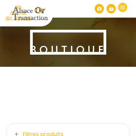


BOUTIQUE
Filtres produits
L