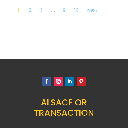
1
2
3
…
9
10
Next
ALSACE OR
TRANSACTION